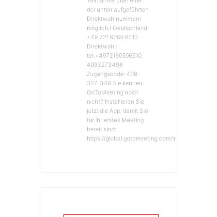
Teilnahme über eine
der unten aufgeführten
Direktwahlnummern
möglich.) Deutschland:
+49 721 6059 6510 -
Direktwahl:
tel:+4972160596510,
409327349#
Zugangscode: 409-
327-349 Sie kennen
GoToMeeting noch
nicht? Installieren Sie
jetzt die App, damit Sie
für Ihr erstes Meeting
bereit sind:
https://global.gotomeeting.com/install/409327