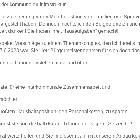
 der kommunalen Infrastruktur.
ie zu einer originären Mehrbelastung von Familien und Sportver
 dargestellt haben. Dennoch möchte ich den Beigeordneten und i
t war, danken! Sie haben ihre „Hausaufgaben“ gemacht!
gspaket Vorschläge zu einem Themenkomplex, den ich bereits i
.6.2023 war. Sie Herr Bürgermeister nehmen für sich doch das
ngen nach innen anstellen muss und über
ntiale für eine Interkommunale Zusammenarbeit und
ntöchter
rößten Haushaltsposition, den Personalkosten, zu sparen.
tionsliste und deshalb kann ich Ihnen nur sagen, „Setzen 6“ !
al weiterhelfen und Sie in diesem Jahr mit unserem Antrag konk