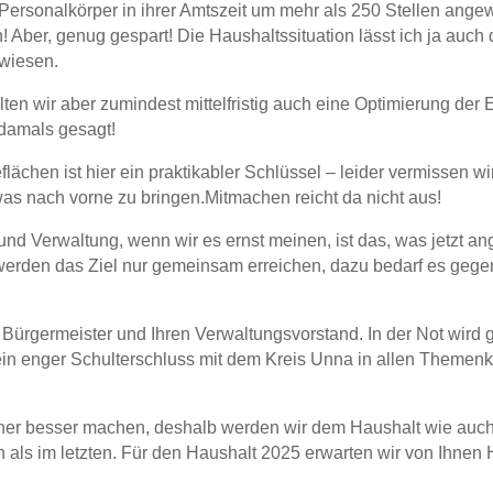
r Personalkörper in ihrer Amtszeit um mehr als 250 Stellen an
hen! Aber, genug gespart! Die Haushaltssituation lässt ich ja a
ewiesen.
en wir aber zumindest mittelfristig auch eine Optimierung der
 damals gesagt!
chen ist hier ein praktikabler Schlüssel – leider vermissen wir
as nach vorne zu bringen.Mitmachen reicht da nicht aus!
nd Verwaltung, wenn wir es ernst meinen, ist das, was jetzt ang
werden das Ziel nur gemeinsam erreichen, dazu bedarf es gege
r Bürgermeister und Ihren Verwaltungsvorstand. In der Not wird
in enger Schulterschluss mit dem Kreis Unna in allen Themenkr
üner besser machen, deshalb werden wir dem Haushalt wie auch
ls im letzten. Für den Haushalt 2025 erwarten wir von Ihnen 