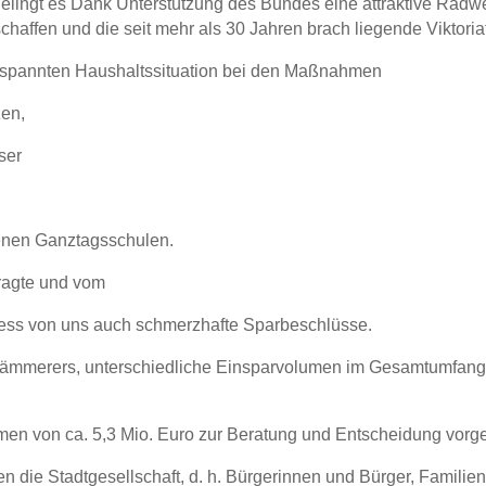
lingt es Dank Unterstützung des Bundes eine attraktive Rad
schaffen und die seit mehr als 30 Jahren brach liegende Viktori
gespannten Haushaltssituation bei den Maßnahmen
zen,
ser
fenen Ganztagsschulen.
tragte und vom
ss von uns auch schmerzhafte Sparbeschlüsse.
ämmerers, unterschiedliche Einsparvolumen im Gesamtumfang v
en von ca. 5,3 Mio. Euro zur Beratung und Entscheidung vorgeleg
 die Stadtgesellschaft, d. h. Bürgerinnen und Bürger, Familien,