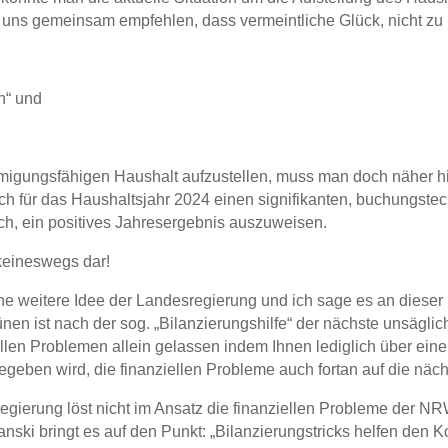
ch uns gemeinsam empfehlen, dass vermeintliche Glück, nicht zu
n“ und
migungsfähigen Haushalt aufzustellen, muss man doch näher hi
ch für das Haushaltsjahr 2024 einen signifikanten, buchungste
ch, ein positives Jahresergebnis auszuweisen.
 keineswegs dar!
e weitere Idee der Landesregierung und ich sage es an dieser S
n ist nach der sog. „Bilanzierungshilfe“ der nächste unsäglic
len Problemen allein gelassen indem Ihnen lediglich über ein
egeben wird, die finanziellen Probleme auch fortan auf die näc
egierung löst nicht im Ansatz die finanziellen Probleme der 
nski bringt es auf den Punkt: „Bilanzierungstricks helfen den 