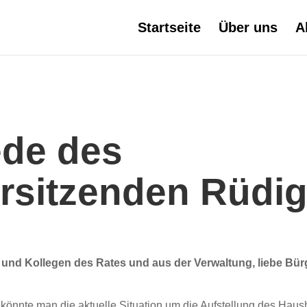
Startseite
Über uns
A
ede des
rsitzenden Rüdig
n und Kollegen des Rates
und aus der Verwaltung,
liebe Bü
könnte man die aktuelle Situation um die Aufstellung des Haush