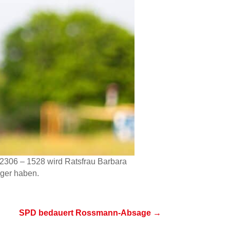
02306 – 1528 wird Ratsfrau Barbara
rger haben.
SPD bedauert Rossmann-Absage
→